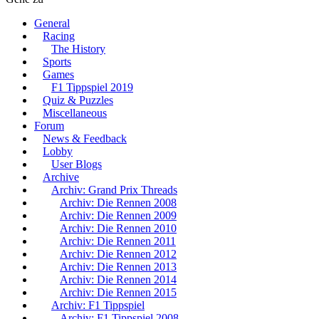
General
Racing
The History
Sports
Games
F1 Tippspiel 2019
Quiz & Puzzles
Miscellaneous
Forum
News & Feedback
Lobby
User Blogs
Archive
Archiv: Grand Prix Threads
Archiv: Die Rennen 2008
Archiv: Die Rennen 2009
Archiv: Die Rennen 2010
Archiv: Die Rennen 2011
Archiv: Die Rennen 2012
Archiv: Die Rennen 2013
Archiv: Die Rennen 2014
Archiv: Die Rennen 2015
Archiv: F1 Tippspiel
Archiv: F1 Tippspiel 2008