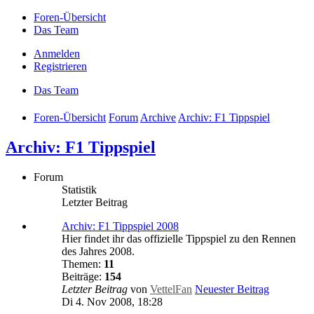
Foren-Übersicht
Das Team
Anmelden
Registrieren
Das Team
Foren-Übersicht
Forum
Archive
Archiv: F1 Tippspiel
Archiv: F1 Tippspiel
Forum
Statistik
Letzter Beitrag
Archiv: F1 Tippspiel 2008
Hier findet ihr das offizielle Tippspiel zu den Rennen
des Jahres 2008.
Themen:
11
Beiträge:
154
Letzter Beitrag
von
VettelFan
Neuester Beitrag
Di 4. Nov 2008, 18:28