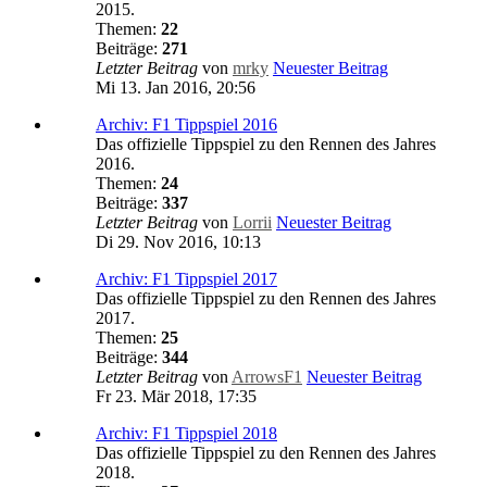
2015.
Themen:
22
Beiträge:
271
Letzter Beitrag
von
mrky
Neuester Beitrag
Mi 13. Jan 2016, 20:56
Archiv: F1 Tippspiel 2016
Das offizielle Tippspiel zu den Rennen des Jahres
2016.
Themen:
24
Beiträge:
337
Letzter Beitrag
von
Lorrii
Neuester Beitrag
Di 29. Nov 2016, 10:13
Archiv: F1 Tippspiel 2017
Das offizielle Tippspiel zu den Rennen des Jahres
2017.
Themen:
25
Beiträge:
344
Letzter Beitrag
von
ArrowsF1
Neuester Beitrag
Fr 23. Mär 2018, 17:35
Archiv: F1 Tippspiel 2018
Das offizielle Tippspiel zu den Rennen des Jahres
2018.