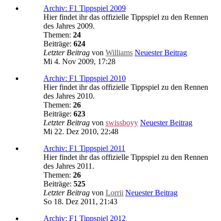
Archiv: F1 Tippspiel 2009
Hier findet ihr das offizielle Tippspiel zu den Rennen
des Jahres 2009.
Themen:
24
Beiträge:
624
Letzter Beitrag
von
Williams
Neuester Beitrag
Mi 4. Nov 2009, 17:28
Archiv: F1 Tippspiel 2010
Hier findet ihr das offizielle Tippspiel zu den Rennen
des Jahres 2010.
Themen:
26
Beiträge:
623
Letzter Beitrag
von
swissboyy
Neuester Beitrag
Mi 22. Dez 2010, 22:48
Archiv: F1 Tippspiel 2011
Hier findet ihr das offizielle Tippspiel zu den Rennen
des Jahres 2011.
Themen:
26
Beiträge:
525
Letzter Beitrag
von
Lorrii
Neuester Beitrag
So 18. Dez 2011, 21:43
Archiv: F1 Tippspiel 2012