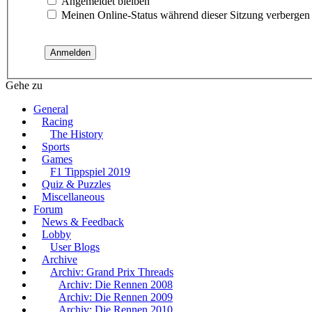
Angemeldet bleiben
Meinen Online-Status während dieser Sitzung verbergen
Gehe zu
General
Racing
The History
Sports
Games
F1 Tippspiel 2019
Quiz & Puzzles
Miscellaneous
Forum
News & Feedback
Lobby
User Blogs
Archive
Archiv: Grand Prix Threads
Archiv: Die Rennen 2008
Archiv: Die Rennen 2009
Archiv: Die Rennen 2010