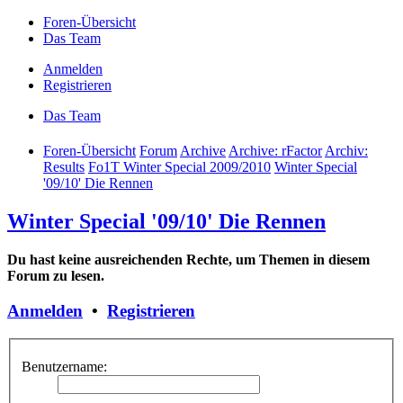
Foren-Übersicht
Das Team
Anmelden
Registrieren
Das Team
Foren-Übersicht
Forum
Archive
Archive: rFactor
Archiv:
Results
Fo1T Winter Special 2009/2010
Winter Special
'09/10' Die Rennen
Winter Special '09/10' Die Rennen
Du hast keine ausreichenden Rechte, um Themen in diesem
Forum zu lesen.
Anmelden
•
Registrieren
Benutzername: