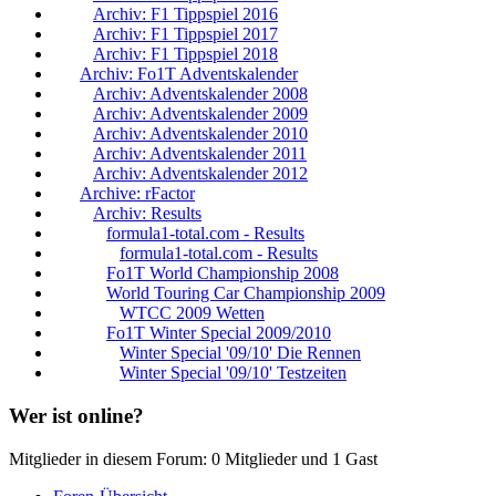
Archiv: F1 Tippspiel 2016
Archiv: F1 Tippspiel 2017
Archiv: F1 Tippspiel 2018
Archiv: Fo1T Adventskalender
Archiv: Adventskalender 2008
Archiv: Adventskalender 2009
Archiv: Adventskalender 2010
Archiv: Adventskalender 2011
Archiv: Adventskalender 2012
Archive: rFactor
Archiv: Results
formula1-total.com - Results
formula1-total.com - Results
Fo1T World Championship 2008
World Touring Car Championship 2009
WTCC 2009 Wetten
Fo1T Winter Special 2009/2010
Winter Special '09/10' Die Rennen
Winter Special '09/10' Testzeiten
Wer ist online?
Mitglieder in diesem Forum: 0 Mitglieder und 1 Gast