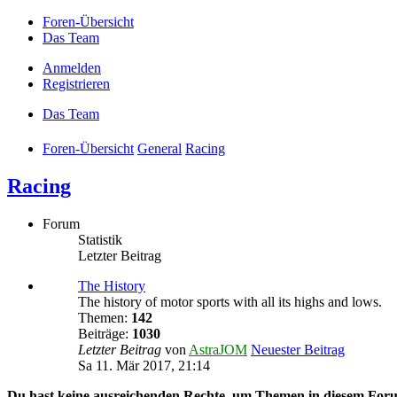
Foren-Übersicht
Das Team
Anmelden
Registrieren
Das Team
Foren-Übersicht
General
Racing
Racing
Forum
Statistik
Letzter Beitrag
The History
The history of motor sports with all its highs and lows.
Themen:
142
Beiträge:
1030
Letzter Beitrag
von
AstraJOM
Neuester Beitrag
Sa 11. Mär 2017, 21:14
Du hast keine ausreichenden Rechte, um Themen in diesem Foru