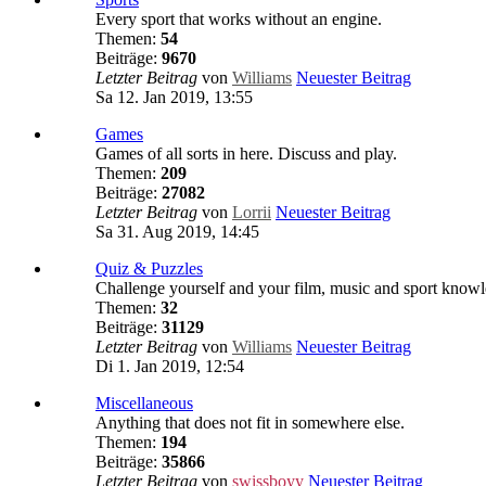
Every sport that works without an engine.
Themen:
54
Beiträge:
9670
Letzter Beitrag
von
Williams
Neuester Beitrag
Sa 12. Jan 2019, 13:55
Games
Games of all sorts in here. Discuss and play.
Themen:
209
Beiträge:
27082
Letzter Beitrag
von
Lorrii
Neuester Beitrag
Sa 31. Aug 2019, 14:45
Quiz & Puzzles
Challenge yourself and your film, music and sport know
Themen:
32
Beiträge:
31129
Letzter Beitrag
von
Williams
Neuester Beitrag
Di 1. Jan 2019, 12:54
Miscellaneous
Anything that does not fit in somewhere else.
Themen:
194
Beiträge:
35866
Letzter Beitrag
von
swissboyy
Neuester Beitrag