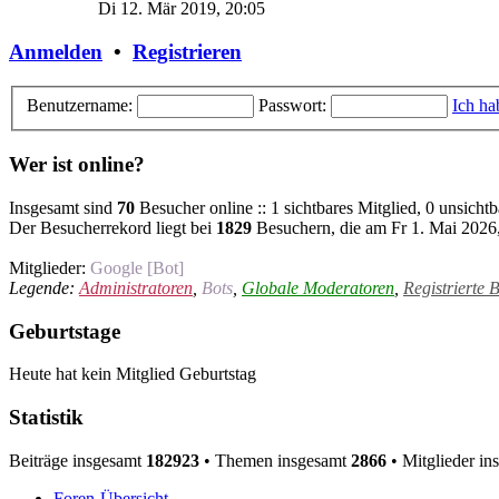
Di 12. Mär 2019, 20:05
Anmelden
•
Registrieren
Benutzername:
Passwort:
Ich ha
Wer ist online?
Insgesamt sind
70
Besucher online :: 1 sichtbares Mitglied, 0 unsicht
Der Besucherrekord liegt bei
1829
Besuchern, die am Fr 1. Mai 2026, 
Mitglieder:
Google [Bot]
Legende:
Administratoren
,
Bots
,
Globale Moderatoren
,
Registrierte 
Geburtstage
Heute hat kein Mitglied Geburtstag
Statistik
Beiträge insgesamt
182923
• Themen insgesamt
2866
• Mitglieder i
Foren-Übersicht