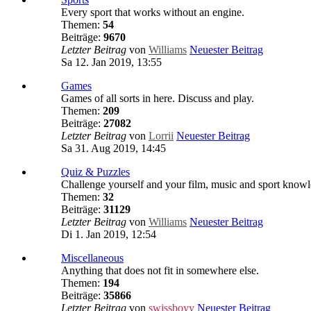
Every sport that works without an engine.
Themen:
54
Beiträge:
9670
Letzter Beitrag
von
Williams
Neuester Beitrag
Sa 12. Jan 2019, 13:55
Games
Games of all sorts in here. Discuss and play.
Themen:
209
Beiträge:
27082
Letzter Beitrag
von
Lorrii
Neuester Beitrag
Sa 31. Aug 2019, 14:45
Quiz & Puzzles
Challenge yourself and your film, music and sport know
Themen:
32
Beiträge:
31129
Letzter Beitrag
von
Williams
Neuester Beitrag
Di 1. Jan 2019, 12:54
Miscellaneous
Anything that does not fit in somewhere else.
Themen:
194
Beiträge:
35866
Letzter Beitrag
von
swissboyy
Neuester Beitrag